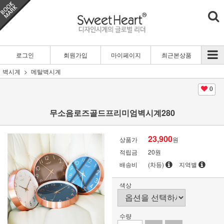
로그인
회원가입
마이페이지
최근본상품
벽시계
메탈벽시계
0
무소음로즈골드프리미엄벽시계280
23,900
상품가
원
적립금
20원
배송비
(차등)
지역별
색상
수량