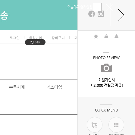
오늘하루 열지않음
ㅣ
ㅣ
ㅣ
ㅣ
로그인
회원가입
장바구니
고객센터
마이페이지
2,000P
PHOTO REVIEW
회원가입시
+ 2,000 적립금 지급!
손목시계
넥스타임
특판/대량구매
QUICK MENU