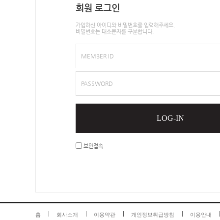
회원 로그인
가입하신 아이디와 비밀번호를 입력해주세요.
비밀번호는 대소문자를 구분합니다.
MEMBER ID
PASSWORD
LOG-IN
보안접속
홈
회사소개
이용약관
개인정보취급방침
이용안내