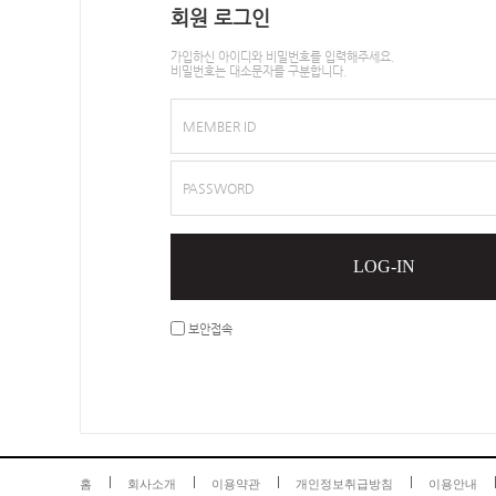
회원 로그인
가입하신 아이디와 비밀번호를 입력해주세요.
비밀번호는 대소문자를 구분합니다.
MEMBER ID
PASSWORD
LOG-IN
보안접속
홈
회사소개
이용약관
개인정보취급방침
이용안내