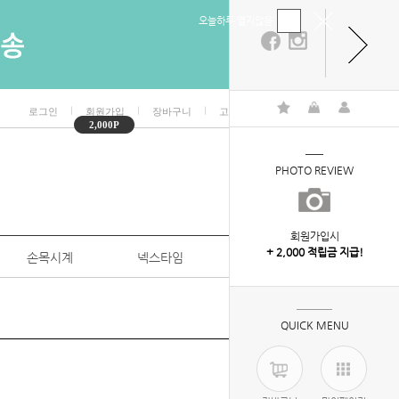
오늘하루 열지않음
ㅣ
ㅣ
ㅣ
ㅣ
로그인
회원가입
장바구니
고객센터
마이페이지
2,000P
PHOTO REVIEW
회원가입시
+ 2,000 적립금 지급!
손목시계
넥스타임
특판/대량구매
QUICK MENU