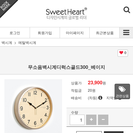
로그인
회원가입
마이페이지
최근본상품
벽시계
메탈벽시계
0
무소음벽시계디럭스골드300_베이지
23,900
상품가
원
적립금
20원
관련상품
배송비
(차등)
지역별
수량