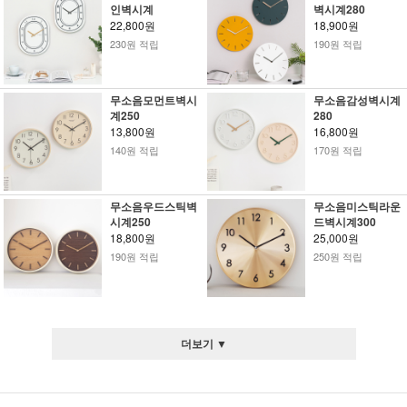
인벽시계
벽시계280
22,800원
18,900원
230원 적립
190원 적립
무소음모먼트벽시
무소음감성벽시계
계250
280
13,800원
16,800원
140원 적립
170원 적립
무소음우드스틱벽
무소음미스틱라운
시계250
드벽시계300
18,800원
25,000원
190원 적립
250원 적립
더보기 ▼