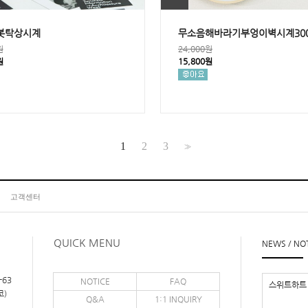
봇탁상시계
무소음해바라기부엉이벽시계30
원
24,000원
원
15,800원
1
2
3
>>
고객센터
QUICK MENU
NEWS / NO
-63
NOTICE
FAQ
스위트하트 
코)
Q&A
1:1 INQUIRY