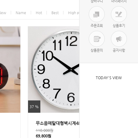
장바구니
마이페이지
New
Name
Hot
Best
High price
Low price
주문조회
상품후기
상품문의
공지사항
TODAY'S VIEW
37 %
무소음메탈대형벽시계480
110,000원
69,800원