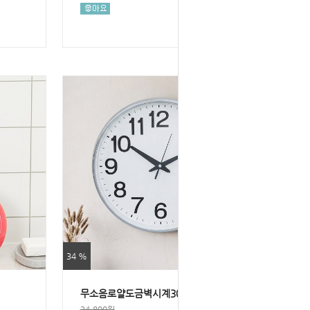
34 %
무소음로얄도금벽시계300
34,800원