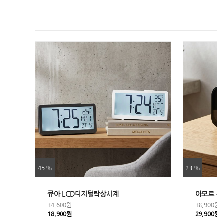
45 %
23 %
큐아 LCD디지털탁상시계
아모르 
34,600원
38,900
18,900원
29,900