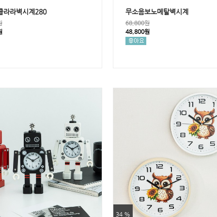
클라라벽시계280
무소음보노메탈벽시계
원
68,800원
원
48,800원
34 %