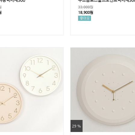
야광벽시계300
무소음로즈골드포인트벽시계30
원
33,000원
원
18,900원
29 %