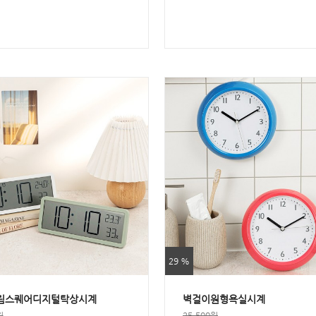
29 %
슬림스퀘어디지털탁상시계
벽걸이원형욕실시계
원
25,500원