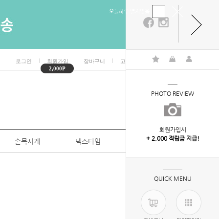
오늘하루 열지않음
ㅣ
ㅣ
ㅣ
ㅣ
로그인
회원가입
장바구니
고객센터
마이페이지
2,000P
PHOTO REVIEW
회원가입시
+ 2,000 적립금 지급!
손목시계
넥스타임
특판/대량구매
HOME
>
신상품
QUICK MENU