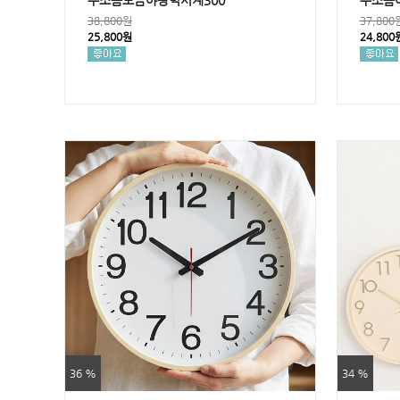
무소음도금야광벽시계300
무소음
38,800원
37,800
25,800원
24,800
36 %
34 %