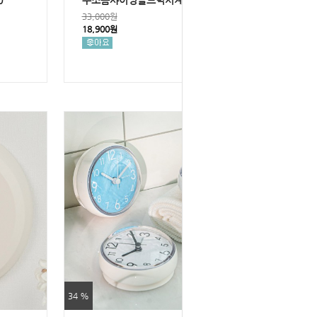
0
무소음샤이닝골드벽시계300
33,000원
18,900원
34 %