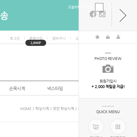
오늘하루 열지않음
ㅣ
ㅣ
ㅣ
ㅣ
로그인
회원가입
장바구니
고객센터
마이페이지
2,000P
PHOTO REVIEW
회원가입시
+ 2,000 적립금 지급!
손목시계
넥스타임
특판/대량구매
HOME
>
탁상시계
>
모던 탁상시계
> 무소음엔틱원목탁상시계
QUICK MENU