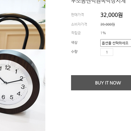
무소음엔틱원목탁상시계
32,000
원
판매가격
소비자가격
39,000원
적립금
1%
색상
수량
BUY IT NOW